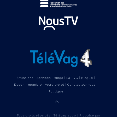
Émissions
|
Services
|
Bingo
|
La TVC
|
Blogue
|
Devenir membre
|
Votre projet
|
Conctactez-nous
|
Politique
Tous droits réservés : Télévag 2020 | Propulsé par