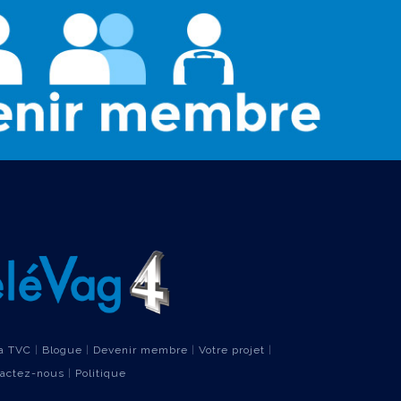
a TVC
|
Blogue
|
Devenir membre
|
Votre projet
|
actez-nous
|
Politique